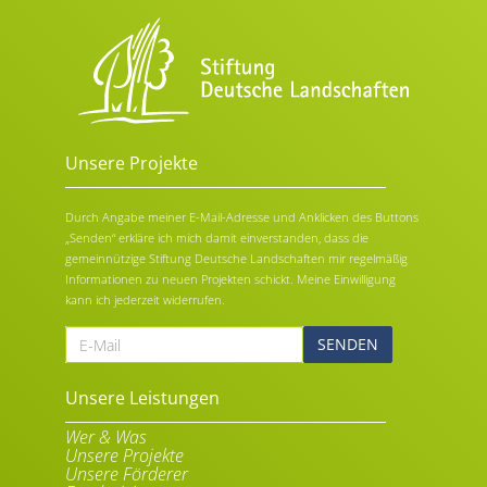
Unsere Projekte
Durch Angabe meiner E-Mail-Adresse und Anklicken des Buttons
„Senden“ erkläre ich mich damit einverstanden, dass die
gemeinnützige Stiftung Deutsche Landschaften mir regelmäßig
Informationen zu neuen Projekten schickt. Meine Einwilligung
kann ich jederzeit widerrufen.
E-
Mail
Alternative:
Unsere Leistungen
Wer & Was
Unsere Projekte
Unsere Förderer