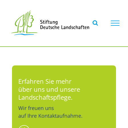
Skip
to
content
Erfahren Sie mehr
über uns und unsere
Landschaftspflege.
Wir freuen uns
auf Ihre Kontaktaufnahme.