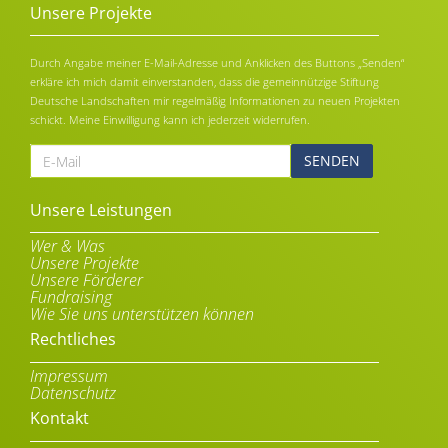
Unsere Projekte
Durch Angabe meiner E-Mail-Adresse und Anklicken des Buttons „Senden“
erkläre ich mich damit einverstanden, dass die gemeinnützige Stiftung
Deutsche Landschaften mir regelmäßig Informationen zu neuen Projekten
schickt. Meine Einwilligung kann ich jederzeit widerrufen.
E-
Mail
Alternative:
Unsere Leistungen
Wer & Was
Unsere Projekte
Unsere Förderer
Fundraising
Wie Sie uns unterstützen können
Rechtliches
Impressum
Datenschutz
Kontakt