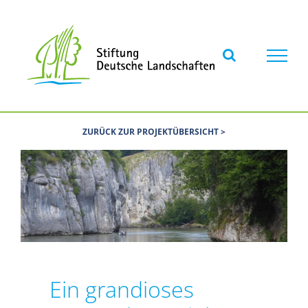
Skip
to
content
ZURÜCK ZUR PROJEKTÜBERSICHT >
Ein grandioses