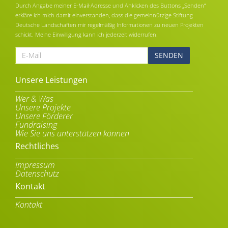
Durch Angabe meiner E-Mail-Adresse und Anklicken des Buttons „Senden“
erkläre ich mich damit einverstanden, dass die gemeinnützige Stiftung
Deutsche Landschaften mir regelmäßig Informationen zu neuen Projekten
schickt. Meine Einwilligung kann ich jederzeit widerrufen.
E-
Mail
Alternative:
Unsere Leistungen
Wer & Was
Unsere Projekte
Unsere Förderer
Fundraising
Wie Sie uns unterstützen können
Rechtliches
Impressum
Datenschutz
Kontakt
Kontakt