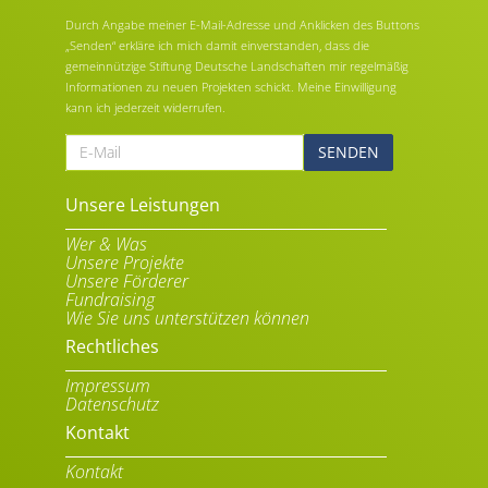
Durch Angabe meiner E-Mail-Adresse und Anklicken des Buttons
„Senden“ erkläre ich mich damit einverstanden, dass die
gemeinnützige Stiftung Deutsche Landschaften mir regelmäßig
Informationen zu neuen Projekten schickt. Meine Einwilligung
kann ich jederzeit widerrufen.
E-
Mail
Alternative:
Unsere Leistungen
Wer & Was
Unsere Projekte
Unsere Förderer
Fundraising
Wie Sie uns unterstützen können
Rechtliches
Impressum
Datenschutz
Kontakt
Kontakt