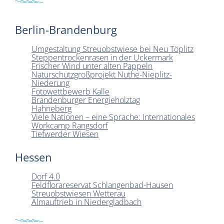
Berlin-Brandenburg
Umgestaltung Streuobstwiese bei Neu Töplitz
Steppentrockenrasen in der Uckermark
Frischer Wind unter alten Pappeln
Naturschutzgroßprojekt Nuthe-Nieplitz-
Niederung
Fotowettbewerb Kalle
Brandenburger Energieholztag
Hahneberg
Viele Nationen – eine Sprache: Internationales
Workcamp Rangsdorf
Tiefwerder Wiesen
Hessen
Dorf 4.0
Feldflorareservat Schlangenbad-Hausen
Streuobstwiesen Wetterau
Almauftrieb in Niedergladbach