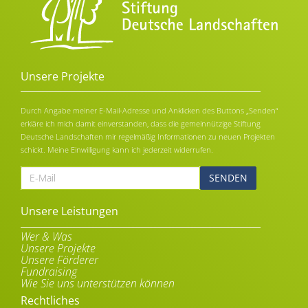
Unsere Projekte
Durch Angabe meiner E-Mail-Adresse und Anklicken des Buttons „Senden“
erkläre ich mich damit einverstanden, dass die gemeinnützige Stiftung
Deutsche Landschaften mir regelmäßig Informationen zu neuen Projekten
schickt. Meine Einwilligung kann ich jederzeit widerrufen.
E-
Mail
Alternative:
Unsere Leistungen
Wer & Was
Unsere Projekte
Unsere Förderer
Fundraising
Wie Sie uns unterstützen können
Rechtliches