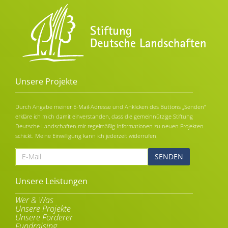
Unsere Projekte
Durch Angabe meiner E-Mail-Adresse und Anklicken des Buttons „Senden“
erkläre ich mich damit einverstanden, dass die gemeinnützige Stiftung
Deutsche Landschaften mir regelmäßig Informationen zu neuen Projekten
schickt. Meine Einwilligung kann ich jederzeit widerrufen.
E-
Mail
Alternative:
Unsere Leistungen
Wer & Was
Unsere Projekte
Unsere Förderer
Fundraising