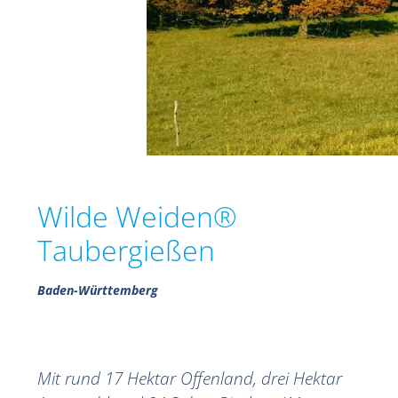
Wilde Weiden®
Taubergießen
Baden-Württemberg
Mit rund 17 Hektar Offenland, drei Hektar