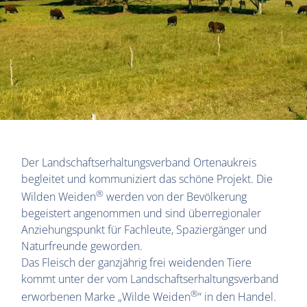
Der Landschaftserhaltungsverband Ortenaukreis
begleitet und kommuniziert das schöne Projekt. Die
®
Wilden Weiden
werden von der Bevölkerung
begeistert angenommen und sind überregionaler
Anziehungspunkt für Fachleute, Spaziergänger und
Naturfreunde geworden.
Das Fleisch der ganzjährig frei weidenden Tiere
kommt unter der vom Landschaftserhaltungsverband
®
erworbenen Marke „Wilde Weiden
“ in den Handel.