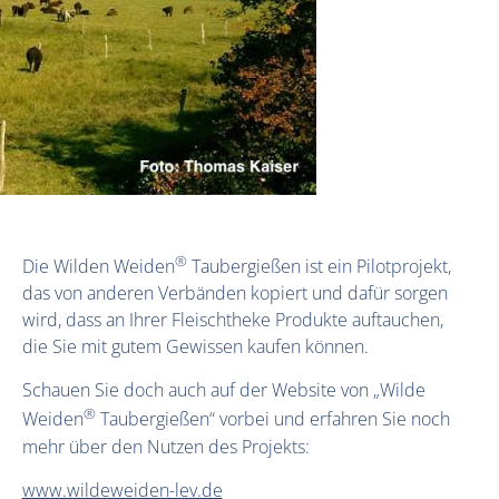
®
Die Wilden Weiden
Taubergießen ist ein Pilotprojekt,
das von anderen Verbänden kopiert und dafür sorgen
wird, dass an Ihrer Fleischtheke Produkte auftauchen,
die Sie mit gutem Gewissen kaufen können.
Schauen Sie doch auch auf der Website von „Wilde
®
Weiden
Taubergießen“ vorbei und erfahren Sie noch
mehr über den Nutzen des Projekts:
www.wildeweiden-lev.de