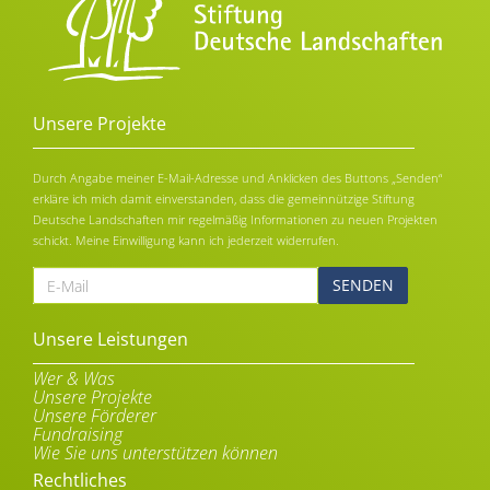
Unsere Projekte
Durch Angabe meiner E-Mail-Adresse und Anklicken des Buttons „Senden“
erkläre ich mich damit einverstanden, dass die gemeinnützige Stiftung
Deutsche Landschaften mir regelmäßig Informationen zu neuen Projekten
schickt. Meine Einwilligung kann ich jederzeit widerrufen.
E-
Mail
Alternative:
Unsere Leistungen
Wer & Was
Unsere Projekte
Unsere Förderer
Fundraising
Wie Sie uns unterstützen können
Rechtliches