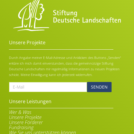
Unsere Projekte
Durch Angabe meiner E-Mail-Adresse und Anklicken des Buttons „Senden“
erkläre ich mich damit einverstanden, dass die gemeinnützige Stiftung
Deutsche Landschaften mir regelmäßig Informationen zu neuen Projekten
schickt. Meine Einwilligung kann ich jederzeit widerrufen.
E-
Mail
Alternative:
Unsere Leistungen
Wer & Was
Unsere Projekte
Unsere Förderer
Fundraising
Wie Sie uns unterstützen können