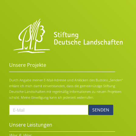
Unsere Projekte
Durch Angabe meiner E-Mail-Adresse und Anklicken des Buttons „Senden“
erkläre ich mich damit einverstanden, dass die gemeinnützige Stiftung
Deutsche Landschaften mir regelmäßig Informationen zu neuen Projekten
schickt. Meine Einwilligung kann ich jederzeit widerrufen.
E-
Mail
Alternative:
Unsere Leistungen
Wer & Was